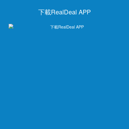
下載RealDeal APP