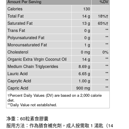
Amount Per Serving
%DV
Calories
130
Total Fat
14 g
18%†
Saturated Fat
13 g
65%†
Trans Fat
0 g
**
Polyunsaturated Fat
0 g
**
Monounsaturated Fat
1 g
**
Cholesterol
0 mg
0%
Organic Extra Virgin Coconut Oil
14 g
**
Medium Chain Triglycerides
8.69 g
**
Lauric Acid
6.65 g
**
Caprylic Acid
1.00 g
**
Capric Acid
900 mg
**
Percent Daily Values (DV) are based on a 2,000 calorie
†
diet.
**Daily Value not established.
60
净重：
粒素食膠囊
1
14
服用方法：作為膳食補充劑，成人按需取
湯匙（