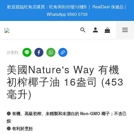
歡迎親臨旺角店購買：旺角弼街20號12樓B  |  RealDeal 保健品 | 
歡迎親臨旺角店購買：旺角弼街20號12樓B  |  RealDeal 保健品 | 
WhatsApp 9560 0709
WhatsApp 9560 0709
會員大升級 | 於12個月内消費滿$2200，即成爲黃金會員 | 消費滿
$800，即享九五折
網站購買滿$500，免運費送貨 | Free Delivery on HK $500 Online 
分享到
Order
美國Nature's Way 有機
歡迎親臨旺角店購買：旺角弼街20號12樓B  |  RealDeal 保健品 | 
初榨椰子油 16盎司 (453
WhatsApp 9560 0709
毫升)
🔴 有機、高級初榨、未精製和未漂白的 Non-GMO 椰子；不含己
烷
🔴 有利於烹飪