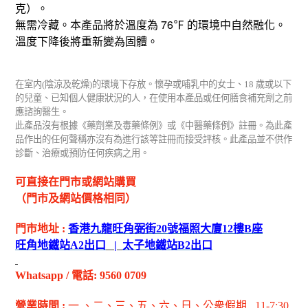
克）。
76
無需冷藏。本產品將於溫度為
℉
的環境中自然融化。
溫度下降後將重新變為固體。
在室内
(
陰涼及乾燥
)
的環境下存放。懷孕或哺乳中的女士、
18
歲或以下
的兒童、已知個人健康狀況的人，在使用本產品或任何膳食補充劑之前
應諮詢醫生。
此產品沒有根據《藥劑業及毒藥條例》或《中醫藥條例》註冊。為此產
品作出的任何聲稱亦沒有為進行該等註冊而接受評核。此產品並不供作
診斷、治療或預防任何疾病之用。
可直接在門市或網站購買
（門市及網站價格相同）
門市地址
:
香港九龍旺角弼街
20
號福照大廈
12
樓
B
座
旺角地鐵站
A2
出
口
|
太子地鐵站
B2
出
口
Whatsapp
/
電話
: 9560 0709
營業時間
:
一 、二、三、五
、六
、日
、公衆假期
11-7:30