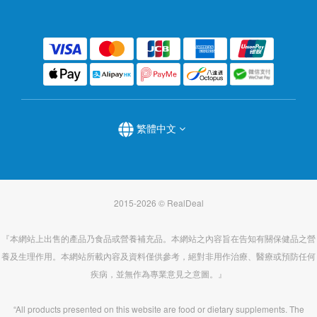
繁體中文
2015-2026 © RealDeal
『本網站上出售的產品乃食品或營養補充品。本網站之內容旨在告知有關保健品之營
養及生理作用。本網站所載內容及資料僅供參考，絕對非用作治療、醫療或預防任何
疾病，並無作為專業意見之意圖。』
“All products presented on this website are food or dietary supplements. The