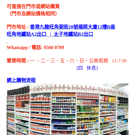
可直接在門市或網站購買
（門市及網站價格相同）
門市地址
:
香港九龍旺角弼街
20
號福照大廈
12
樓
B
座
旺角地鐵站
A2
出
口
|
太子地鐵站
B2
出
口
Whatsapp
/
電話
: 9560 0709
營業時間
:
一 、二、三、五
、六
、日
、公衆假期
11-7:30
[
四
休息]
網上購物流程