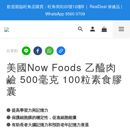
歡迎親臨旺角店購買：旺角弼街20號12樓B  |  RealDeal 保健品 | 
歡迎親臨旺角店購買：旺角弼街20號12樓B  |  RealDeal 保健品 | 
WhatsApp 9560 0709
WhatsApp 9560 0709
會員大升級 | 於12個月内消費滿$2200，即成爲黃金會員 | 消費滿
$800，即享九五折
網站購買滿$500，免運費送貨 | Free Delivery on HK $500 Online 
分享到
Order
美國Now Foods 乙醯肉
歡迎親臨旺角店購買：旺角弼街20號12樓B  |  RealDeal 保健品 | 
鹼 500毫克 100粒素食膠
WhatsApp 9560 0709
囊
🔴 提高學習力與記憶力
🔴 保護細胞膜的穩定性，促進細胞能量
🔴 有助長者大腦記憶力和預防老年記憶力衰退