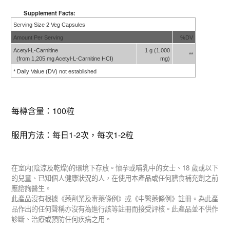
Supplement Facts:
Serving Size 2 Veg Capsules
Amount Per Serving
%DV
Acetyl-L-Carnitine
1 g (1,000
**
(from 1,205 mg Acetyl-L-Carnitine HCI)
mg)
* Daily Value (DV) not established
每樽含量：100粒
服用方法：每日1-2次，每次1-2粒
(
)
18
在室内
陰涼及乾燥
的環境下存放。懷孕或哺乳中的女士、
歲或以下
的兒童、已知個人健康狀況的人，在使用本產品或任何膳食補充劑之前
應諮詢醫生。
此產品沒有根據《藥劑業及毒藥條例》或《中醫藥條例》註冊。為此產
品作出的任何聲稱亦沒有為進行該等註冊而接受評核。此產品並不供作
診斷、治療或預防任何疾病之用。