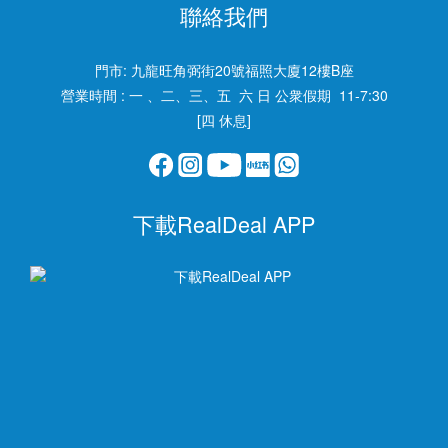
聯絡我們
門市:
九龍旺角弼街20號福照大廈12樓B座
營業時間 : 一 、二、三、五 六 日 公衆假期 11-7:30
[四 休息]
下載RealDeal APP