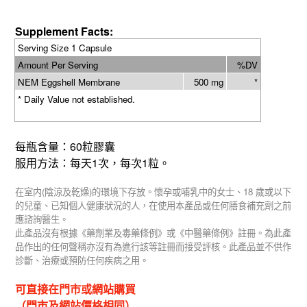
Supplement Facts:
Serving Size 1 Capsule
Amount Per Serving
%DV
NEM Eggshell Membrane
500 mg
*
* Daily Value not established.
60
每瓶含量：
粒膠囊
1
1
服用方法：每天
次，每次
粒。
(
)
18
在室内
陰涼及乾燥
的環境下存放。懷孕或哺乳中的女士、
歲或以下
的兒童、已知個人健康狀況的人，在使用本產品或任何膳食補充劑之前
應諮詢醫生。
此產品沒有根據《藥劑業及毒藥條例》或《中醫藥條例》註冊。為此產
品作出的任何聲稱亦沒有為進行該等註冊而接受評核。此產品並不供作
診斷、治療或預防任何疾病之用。
可直接在門市或網站購買
（門市及網站價格相同）