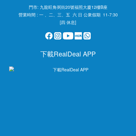
門市:
九龍旺角弼街20號福照大廈12樓B座
營業時間 : 一 、二、三、五 六 日 公衆假期 11-7:30
[四 休息]
下載RealDeal APP