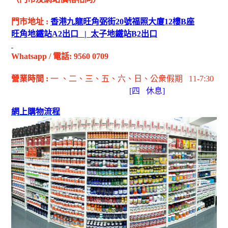
門市地址
:
香港九龍旺角弼街
20
號福照大廈
12
樓
B
座
旺角地鐵站
A2
出
口
|
太子地鐵站
B2
出
口
Whatsapp
/
電話
: 9560 0709
營業時間
:
一 、二、三、五
、六
、日
、公衆假期
11-7:30
[
四
休息]
網上購物流程