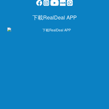
下載RealDeal APP