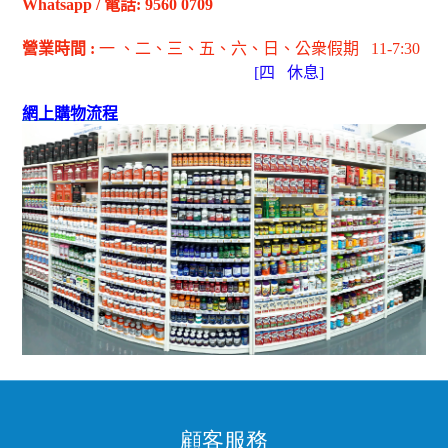
Whatsapp
/
電話
: 9560 0709
營業時間
:
一 、二、三、五
、六
、日
、公衆假期
11-7:30
[
四
休息]
網上購物流程
顧客服務