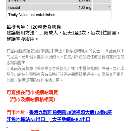
Inositol
100 mg
*
*Daily Value not established.
120
每
樽含量：
粒素食膠囊
建議服用方法：只限成人，每天
至
次，每次
粒膠囊，
1
2
1
建議空腹服用。
(
)
18
在室内
陰涼及乾燥
的環境下存放。懷孕或哺乳中的女士、
歲或以下
的兒童、已知個人健康狀況的人，在使用本產品或任何膳食補充劑之前
應諮詢醫生。
此產品沒有根據《藥劑業及毒藥條例》或《中醫藥條例》註冊。為此產
品作出的任何聲稱亦沒有為進行該等註冊而接受評核。此產品並不供作
診斷、治療或預防任何疾病之用。
可直接在門市或網站購買
（門市及網站價格相同）
門市地址
:
香港九龍旺角弼街
20
號福照大廈
12
樓
B
座
旺角地鐵站
A2
出
口
|
太子地鐵站
B2
出
口