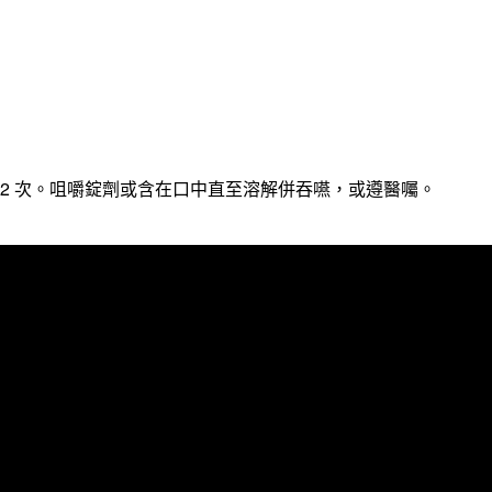
-2
次。咀嚼錠劑或含在口中直至溶解併吞嚥，或遵醫囑。