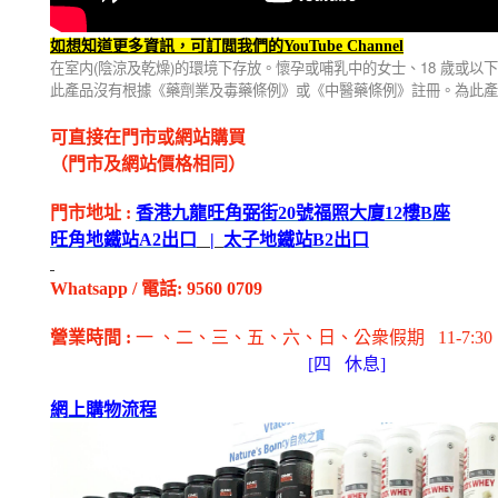
如想知道更多資訊，可訂閲我們的YouTube Channel
(
)
18
在室内
陰涼及乾燥
的環境下存放。懷孕或哺乳中的女士、
歲或以下
此產品沒有根據《藥劑業及毒藥條例》或《中醫藥條例》註冊。為此產
可直接在門市或網站購買
（門市及網站價格相同）
門市地址
:
香港九龍旺角弼街
20
號福照大廈
12
樓
B
座
旺角地鐵站
A2
出
口
|
太子地鐵站
B2
出
口
Whatsapp
/
電話
: 9560 0709
營業時間
:
一 、二、三、五
、六
、日
、公衆假期
11-7:30
[
四
休息]
網上購物流程