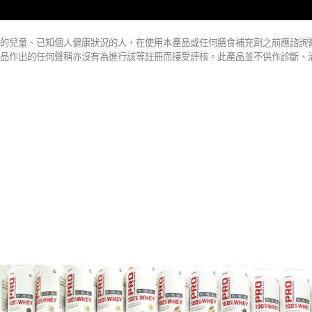
的兒童、已知個人健康狀況的人，在使用本產品或任何膳食補充劑之前應諮詢
品作出的任何聲稱亦沒有為進行該等註冊而接受評核。此產品並不供作診斷、