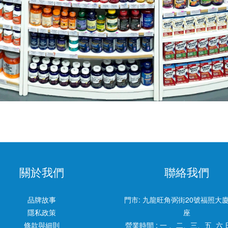
關於我們
聯絡我們
品牌故事
門市:
九龍旺角弼街20號福照大廈
隱私政策
座
條款與細則
營業時間 : 一 、二、三、五 六 