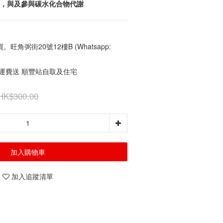
康，與及參與碳水化合物代謝
角弼街20號12樓B (Whatsapp:
免運費送 順豐站自取及住宅
HK$300.00
加入購物車
加入追蹤清單