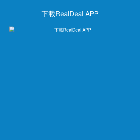
下載RealDeal APP