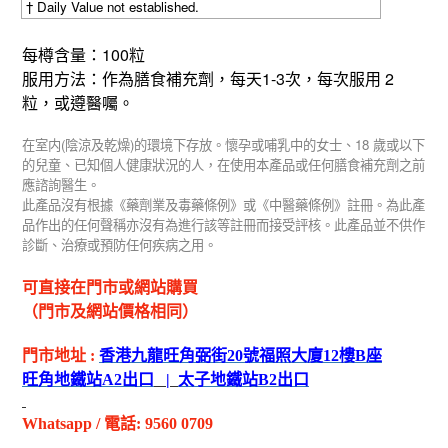
† Daily Value not established.
100
每樽含量：
粒
1-3
2
服用方法：作為膳食補充劑，每天
次，每次服用
粒，或遵醫囑。
(
)
18
在室内
陰涼及乾燥
的環境下存放。懷孕或哺乳中的女士、
歲或以下
的兒童、已知個人健康狀況的人，在使用本產品或任何膳食補充劑之前
應諮詢醫生。
此產品沒有根據《藥劑業及毒藥條例》或《中醫藥條例》註冊。為此產
品作出的任何聲稱亦沒有為進行該等註冊而接受評核。此產品並不供作
診斷、治療或預防任何疾病之用。
可直接在門市或網站購買
（門市及網站價格相同）
門市地址
:
香港九龍旺角弼街
20
號福照大廈
12
樓
B
座
旺角地鐵站
A2
出
口
|
太子地鐵站
B2
出
口
Whatsapp
/
電話
: 9560 0709