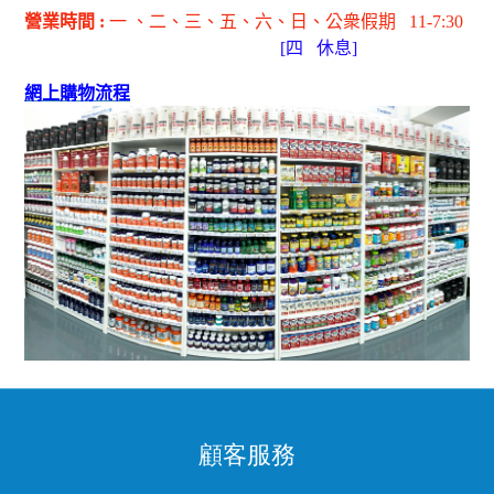
營業時間
:
一 、二、三、五
、六
、日
、公衆假期
11-7:30
[
四
休息]
網上購物流程
顧客服務