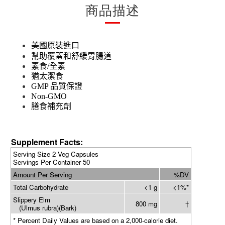
商品描述
美國原裝進口
幫助覆蓋和舒緩胃腸道
素食
/
全素
猶太潔食
GMP
品質保證
Non-GMO
膳食補充劑
Supplement Facts:
Serving Size 2 Veg Capsules
Servings Per Container 50
Amount Per Serving
%DV
Total Carbohydrate
<1 g
<1%*
Slippery Elm
800 mg
†
(Ulmus rubra)(Bark)
* Percent Daily Values are based on a 2,000-calorie diet.