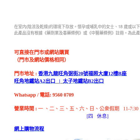
(
)
18
在室内
陰涼及乾燥
的環境下存放。懷孕或哺乳中的女士、
歲或以下
此產品沒有根據《藥劑業及毒藥條例》或《中醫藥條例》註冊。為此產
可直接在門市或網站購買
（門市及網站價格相同）
門市地址
:
香港九龍旺角弼街
20
號福照大廈
12
樓
B
座
旺角地鐵站
A2
出
口
|
太子地鐵站
B2
出
口
Whatsapp
/
電話
: 9560 0709
營業時間
:
一 、二、三、五
、六
、日
、公衆假期
11-7:30
[
四
休息]
網上購物流程