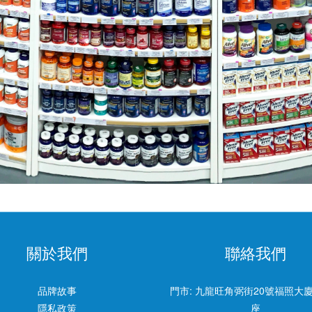
關於我們
聯絡我們
品牌故事
門市:
九龍旺角弼街20號福照大廈
隱私政策
座