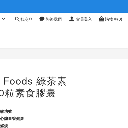
 0709
文
聯絡我們
會員登入
購物車(0)
找商品
 0709
 Foods 綠茶素
90粒素食膠囊
過敏功效
進心臟血管健康
肪燃燒