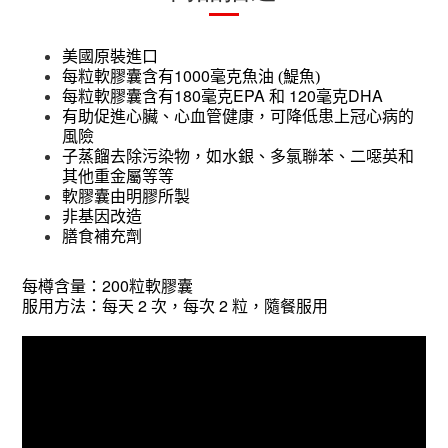
美國原裝進口
1000
每粒軟膠囊含有
毫克魚油 (鯷魚)
180
EPA
120
DHA
每粒軟膠囊含有
毫克
和
毫克
有助促進心臟、心血管健康，可降低患上冠心病的
風險
子蒸餾去除污染物，如水銀、多氯聯苯
、二噁英
和
其他重金屬等等
軟膠囊由明膠所製
非基因改造
膳食補充劑
200
每樽含量：
粒軟膠囊
2
2
服用方法：每天
次，每次
粒，隨餐服用