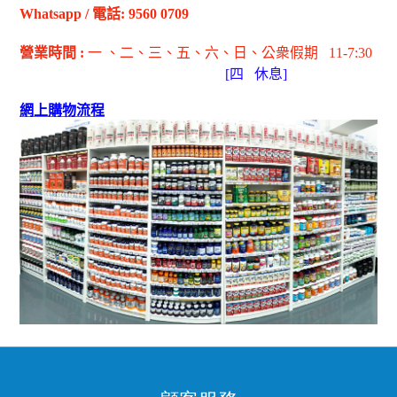
Whatsapp
/
電話
: 9560 0709
營業時間
:
一 、二、三、五
、六
、日
、公衆假期
11-7:30
[
四
休息]
網上購物流程