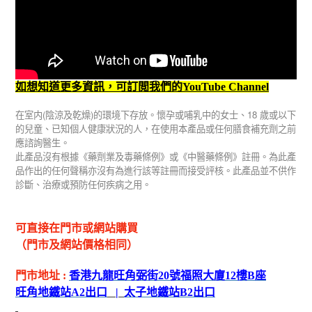
如想知道更多資訊，可訂閲我們的YouTube Channel
(
)
18
在室内
陰涼及乾燥
的環境下存放。懷孕或哺乳中的女士、
歲或以下
的兒童、已知個人健康狀況的人，在使用本產品或任何膳食補充劑之前
應諮詢醫生。
此產品沒有根據《藥劑業及毒藥條例》或《中醫藥條例》註冊。為此產
品作出的任何聲稱亦沒有為進行該等註冊而接受評核。此產品並不供作
診斷、治療或預防任何疾病之用。
可直接在門市或網站購買
（門市及網站價格相同）
門市地址
:
香港九龍旺角弼街
20
號福照大廈
12
樓
B
座
旺角地鐵站
A2
出
口
|
太子地鐵站
B2
出
口