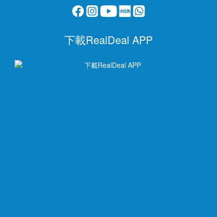
下載RealDeal APP