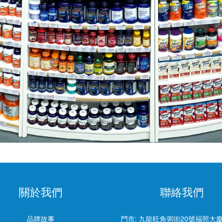
關於我們
聯絡我們
品牌故事
門市:
九龍旺角弼街20號福照大廈