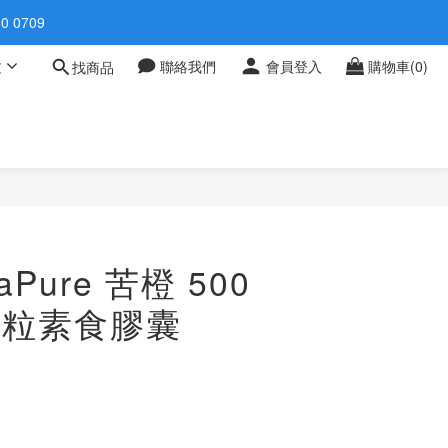
 0709
 0709
文
聯絡我們
會員登入
購物車(0)
找商品
享九五折
 0709
Pure 苦橙 500
80粒素食膠囊