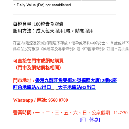
* Daily Value (DV) not established.
每樽含量
: 180
粒素食膠囊
服用方法：成人每天服用
1
粒，隨餐服用
(
)
18
在室内
陰涼及乾燥
的環境下存放。懷孕或哺乳中的女士、
歲或以下
此產品沒有根據《藥劑業及毒藥條例》或《中醫藥條例》註冊。為此產
可直接在門市或網站購買
（門市及網站價格相同）
門市地址
:
香港九龍旺角弼街
20
號福照大廈
12
樓
B
座
旺角地鐵站
A2
出
口
|
太子地鐵站
B2
出
口
Whatsapp
/
電話
: 9560 0709
營業時間
:
一 、二、三、五
、六
、日
、公衆假期
11-7:30
[
四
休息]