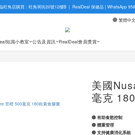
旺角店購買：旺角弼街20號12樓B  |  RealDeal 保健品 | WhatsApp 9560
旺角店購買：旺角弼街20號12樓B  |  RealDeal 保健品 | WhatsApp 9560
繁體中
升級 | 於12個月内消費滿$2200，即成爲黃金會員 | 消費滿$800，即
網站購買滿$500，免運費送貨 | Free Delivery on HK $500 Online Order
Deal知識小教室
公告及資訊
RealDeal會員獎賞
旺角店購買：旺角弼街20號12樓B  |  RealDeal 保健品 | WhatsApp 9560
美國Nusa
毫克 1
🔴 有助食慾控制
🔴 體重管理
🔴 支持健康消化系統