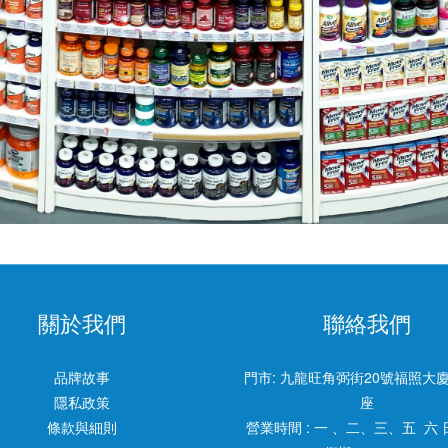
關於我們
聯絡我們
品牌故事
門市:
九龍旺角弼街20號福照大廈
隱私政策
座
條款與細則
營業時間 : 一 、二、三、五 六 