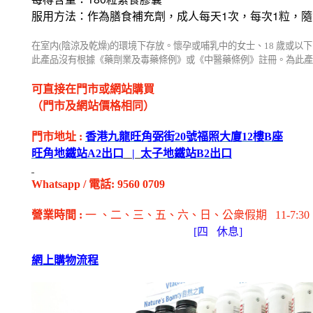
1
1
服用方法：作為膳食補充劑，成人每天
次，每次
粒，隨
在室内
(
陰涼及乾燥
)
的環境下存放。懷孕或哺乳中的女士、
18
歲或以下
此產品沒有根據《藥劑業及毒藥條例》或《中醫藥條例》註冊。為此產
可直接在門市或網站購買
（門市及網站價格相同）
門市地址
:
香港九龍旺角弼街
20
號福照大廈
12
樓
B
座
旺角地鐵站
A2
出
口
|
太子地鐵站
B2
出
口
Whatsapp
/
電話
: 9560 0709
營業時間
:
一 、二、三、五
、六
、日
、公衆假期
11-7:30
[
四
休息]
網上購物流程