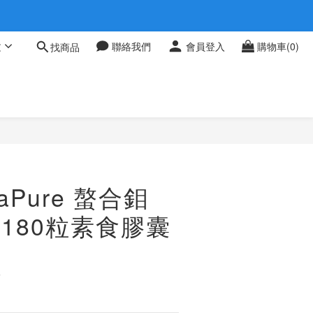
 0709
文
聯絡我們
會員登入
購物車(0)
找商品
 0709
aPure 螯合鉬
 180粒素食膠囊