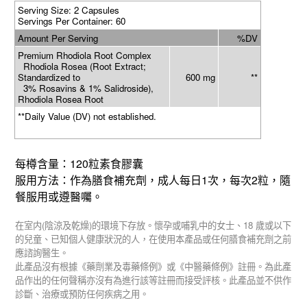
Serving Size: 2 Capsules
Servings Per Container: 60
Amount Per Serving
%DV
Premium Rhodiola Root Complex
Rhodiola Rosea (Root Extract;
Standardized to
600 mg
**
3% Rosavins & 1% Salidroside),
Rhodiola Rosea Root
**Daily Value (DV) not established.
120
每樽含量：
粒素食膠囊
1
2
服用方法：作為膳食補充劑，成人每日
次，每次
粒，隨
餐服用或遵醫囑。
(
)
18
在室内
陰涼及乾燥
的環境下存放。懷孕或哺乳中的女士、
歲或以下
的兒童、已知個人健康狀況的人，在使用本產品或任何膳食補充劑之前
應諮詢醫生。
此產品沒有根據《藥劑業及毒藥條例》或《中醫藥條例》註冊。為此產
品作出的任何聲稱亦沒有為進行該等註冊而接受評核。此產品並不供作
診斷、治療或預防任何疾病之用。