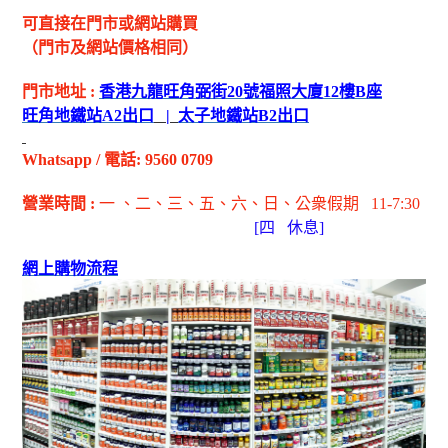
可直接在門市或網站購買
（門市及網站價格相同）
門市地址
:
香港九龍旺角弼街
20
號福照大廈
12
樓
B
座
旺角地鐵站
A2
出
口
|
太子地鐵站
B2
出
口
Whatsapp
/
電話
: 9560 0709
營業時間
:
一 、二、三、五
、六
、日
、公衆假期
11-7:30
[
四
休息]
網上購物流程