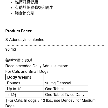
維持肝臟健康
有助於細胞修復和再生
膳食補充劑
Product Facts:
S-Adenosylmethionine
…………………………………………………………………….
90 mg
30
每樽含量：
片
Recommended Daily Administration:
For Cats and Small Dogs
Body Weight
Pounds
90 mg Densoyl
Up to 12
One Tablet
> 12
One Tablet Twice Daily
†
†For Cats. In dogs > 12 lbs., use Denosyl for Medium
Dogs.