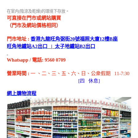
(
)
在室内
陰涼及乾燥
的環境下存放。
可直接在門市或網站購買
（門市及網站價格相同）
門市地址
:
香港九龍旺角弼街
20
號福照大廈
12
樓
B
座
旺角地鐵站
A2
出
口
|
太子地鐵站
B2
出
口
Whatsapp
/
電話
: 9560 0709
營業時間
:
一 、二、三、五
、六
、日
、公衆假期
11-7:30
[
四
休息]
網上購物流程