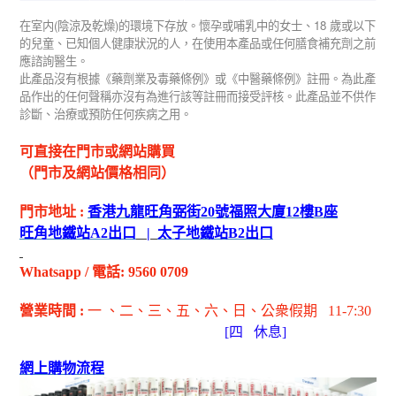
(
)
18
在室内
陰涼及乾燥
的環境下存放。懷孕或哺乳中的女士、
歲或以下
的兒童、已知個人健康狀況的人，在使用本產品或任何膳食補充劑之前
應諮詢醫生。
此產品沒有根據《藥劑業及毒藥條例》或《中醫藥條例》註冊。為此產
品作出的任何聲稱亦沒有為進行該等註冊而接受評核。此產品並不供作
診斷、治療或預防任何疾病之用。
可直接在門市或網站購買
（門市及網站價格相同）
門市地址
:
香港九龍旺角弼街
20
號福照大廈
12
樓
B
座
旺角地鐵站
A2
出
口
|
太子地鐵站
B2
出
口
Whatsapp
/
電話
: 9560 0709
營業時間
:
一 、二、三、五
、六
、日
、公衆假期
11-7:30
[
四
休息]
網上購物流程