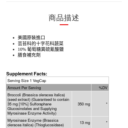
商品描述
美國原裝進口
芸苔科的十字花科蔬菜
10%
葡萄糖異硫氰酸鹽
膳食補充劑
Supplement Facts:
Serving Size 1 VegCap
Amount Per Serving
%DV
Broccoli (Brassica oleracea italica)
(seed extract) (Guaranteed to contain
35 mg [10%] Sulforaphane
350 mg
*
Glucosinolates and Supplying
Myrosinase Enzyme Activity)
Myrosinase Enzyme (Brassica
13 mg
*
oleracea italica) (Thioglucosidase)