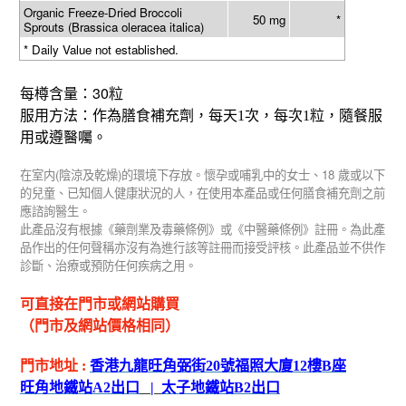
Organic Freeze-Dried Broccoli
50 mg
*
Sprouts (Brassica oleracea italica)
* Daily Value not established.
30
每樽含量：
粒
服用方法：作為膳食補充劑，每
天
1
次，每次
1
粒，
隨餐服
用或遵醫囑。
(
)
18
在室内
陰涼及乾燥
的環境下存放。懷孕或哺乳中的女士、
歲或以下
的兒童、已知個人健康狀況的人，在使用本產品或任何膳食補充劑之前
應諮詢醫生。
此產品沒有根據《藥劑業及毒藥條例》或《中醫藥條例》註冊。為此產
品作出的任何聲稱亦沒有為進行該等註冊而接受評核。此產品並不供作
診斷、治療或預防任何疾病之用。
可直接在門市或網站購買
（門市及網站價格相同）
門市地址
:
香港九龍旺角弼街
20
號福照大廈
12
樓
B
座
旺角地鐵站
A2
出
口
|
太子地鐵站
B2
出
口