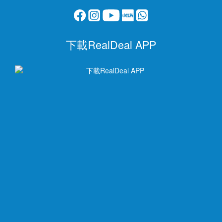
下載RealDeal APP