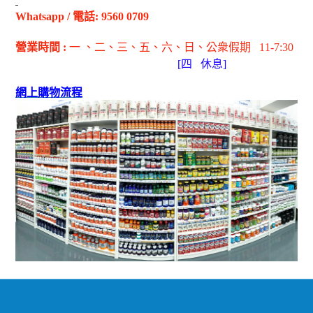
Whatsapp
/
電話
: 9560 0709
營業時間
:
一 、二、三、五
、六
、日
、公衆假期
11-7:30
[
四
休息]
網上購物流程