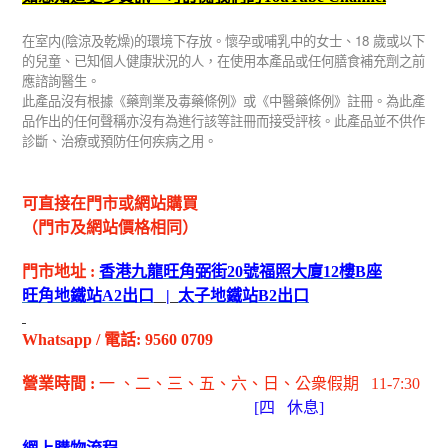
(
)
18
在室内
陰涼及乾燥
的環境下存放。懷孕或哺乳中的女士、
歲或以下
的兒童、已知個人健康狀況的人，在使用本產品或任何膳食補充劑之前
應諮詢醫生。
此產品沒有根據《藥劑業及毒藥條例》或《中醫藥條例》註冊。為此產
品作出的任何聲稱亦沒有為進行該等註冊而接受評核。此產品並不供作
診斷、治療或預防任何疾病之用。
可直接在門市或網站購買
（門市及網站價格相同）
門市地址
:
香港九龍旺角弼街
20
號福照大廈
12
樓
B
座
旺角地鐵站
A2
出
口
|
太子地鐵站
B2
出
口
Whatsapp
/
電話
: 9560 0709
營業時間
:
一 、二、三、五
、六
、日
、公衆假期
11-7:30
[
四
休息]