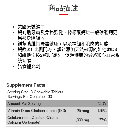
商品描述
美國
原裝
進口
鈣有助牙齒及骨骼強健，檸檬酸鈣比一般碳酸鈣更
易被身體吸收
鎂幫助維持骨骼健康，以及神經和肌肉的功能
2:1
D3
鈣鎂
比例配方，額外添
加天然來源的維他命
K-2
和維他命
幫助吸收，促進健康的骨骼和心血管系
統功能
膳食補充劑
Supplement Facts:
Serving Size: 3 Chewable Tablets
Servings Per Container: 30
Amount Per Serving
%DV
Vitamin D (as Cholecalciferol) (D-3)
25 mcg
125%
Calcium (from Calcium Citrate,
1,000 mg
77%
Calcium Carbonate)