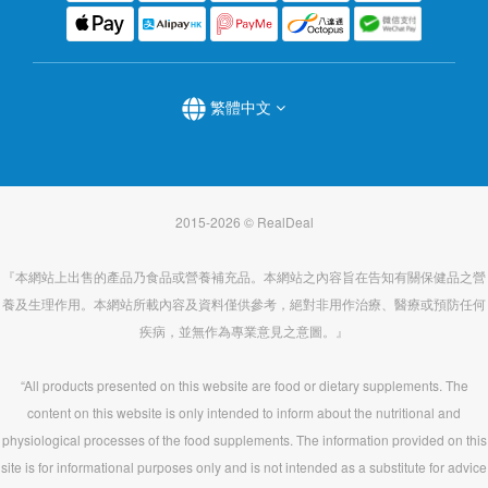
繁體中文
2015-2026 © RealDeal
『本網站上出售的產品乃食品或營養補充品。本網站之內容旨在告知有關保健品之營
養及生理作用。本網站所載內容及資料僅供參考，絕對非用作治療、醫療或預防任何
疾病，並無作為專業意見之意圖。』
“All products presented on this website are food or dietary supplements. The
content on this website is only intended to inform about the nutritional and
physiological processes of the food supplements. The information provided on this
site is for informational purposes only and is not intended as a substitute for advice