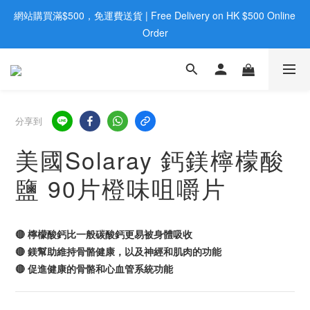
網站購買滿$500，免運費送貨 | Free Delivery on HK $500 Online 
歡迎親臨旺角店購買：旺角弼街20號12樓B  |  RealDeal 保健品 | 
WhatsApp 9560 0709
Order
歡迎親臨旺角店購買：旺角弼街20號12樓B  |  RealDeal 保健品 | 
WhatsApp 9560 0709
分享到
美國Solaray 鈣鎂檸檬酸
鹽 90片橙味咀嚼片
🔴 檸檬酸鈣比一般碳酸鈣更易被身體吸收
🔴 鎂幫助維持骨骼健康，以及神經和肌肉的功能
🔴 促進健康的骨骼和心血管系統功能