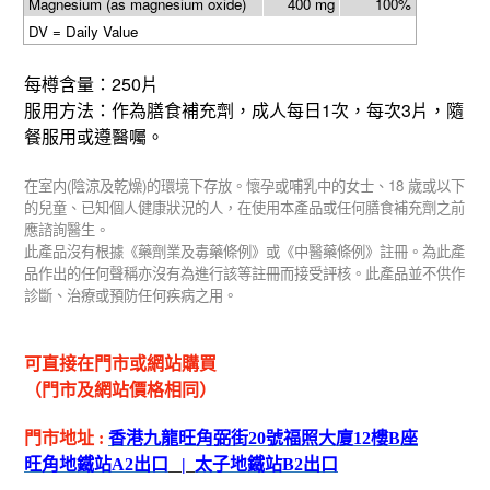
Magnesium (as magnesium oxide)
400 mg
100%
DV = Daily Value
250
每樽含量：
片
1
3
服用方法：作為膳食補充劑，成人每日
次，每次
片，隨
餐服用或遵醫囑。
(
)
18
在室内
陰涼及乾燥
的環境下存放。懷孕或哺乳中的女士、
歲或以下
的兒童、已知個人健康狀況的人，在使用本產品或任何膳食補充劑之前
應諮詢醫生。
此產品沒有根據《藥劑業及毒藥條例》或《中醫藥條例》註冊。為此產
品作出的任何聲稱亦沒有為進行該等註冊而接受評核。此產品並不供作
診斷、治療或預防任何疾病之用。
可直接在門市或網站購買
（門市及網站價格相同）
門市地址
:
香港九龍旺角弼街
20
號福照大廈
12
樓
B
座
旺角地鐵站
A2
出
口
|
太子地鐵站
B2
出
口