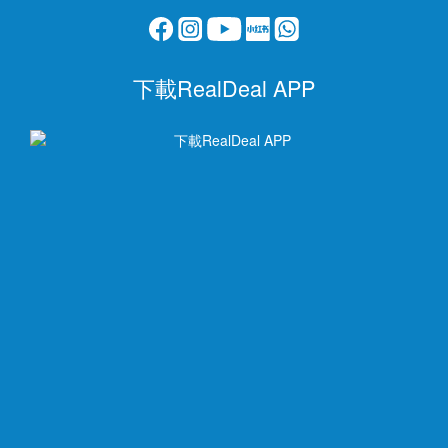
下載RealDeal APP