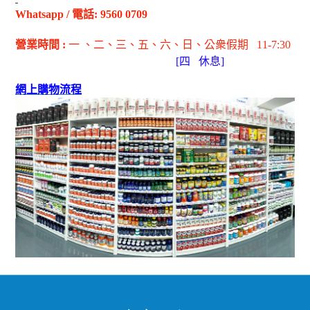
Whatsapp
/
電話
: 9560 0709
營業時間
:
一 、二、三、五
、六
、日
、公衆假期
11-7:30
[
四
休息]
網上購物流程