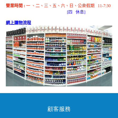
營業時間
:
一 、二、三、五
、六
、日
、公衆假期
11-7:30
[
四
休息]
網上購物流程
顧客服務