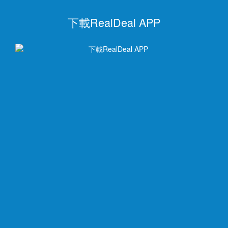
下載RealDeal APP