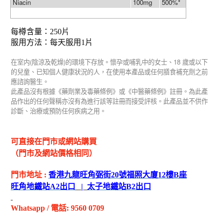
Niacin
100mg
500%*
每樽含量：
250
片
服用方法：每天服用
1
片
(
)
18
在室内
陰涼及乾燥
的環境下存放。懷孕或哺乳中的女士、
歲或以下
的兒童、已知個人健康狀況的人，在使用本產品或任何膳食補充劑之前
應諮詢醫生。
此產品沒有根據《藥劑業及毒藥條例》或《中醫藥條例》註冊。為此產
品作出的任何聲稱亦沒有為進行該等註冊而接受評核。此產品並不供作
診斷、治療或預防任何疾病之用。
可直接在門市或網站購買
（門市及網站價格相同）
門市地址
:
香港九龍旺角弼街
20
號福照大廈
12
樓
B
座
旺角地鐵站
A2
出
口
|
太子地鐵站
B2
出
口
Whatsapp
/
電話
: 9560 0709