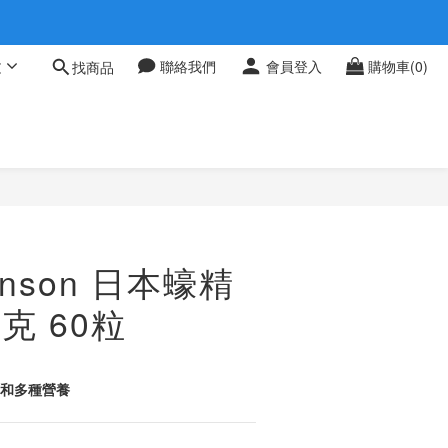
 0709
文
聯絡我們
會員登入
購物車(0)
找商品
 0709
nson 日本蠔精
毫克 60粒
質和多種營養