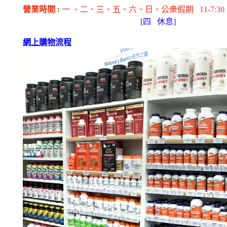
營業時間
:
一 、二、三、五
、六
、日
、公衆假期
11-7:30
[
四
休息]
網上購物流程