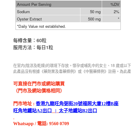
Amount Per Serving
%DV
Sodium
50 mg
2%
Oyster Extract
500 mg
*
*
Daily Value not established.
每樽含量：60粒
服用方法：每日1粒
(
)
18
在室内
陰涼及乾燥
的環境下存放。懷孕或哺乳中的女士、
歲或以下
此產品沒有根據《藥劑業及毒藥條例》或《中醫藥條例》註冊。為此產
可直接在門市或網站購買
（門市及網站價格相同）
門市地址
:
香港九龍旺角弼街
20
號福照大廈
12
樓
B
座
旺角地鐵站
A2
出
口
|
太子地鐵站
B2
出
口
Whatsapp
/
電話
: 9560 0709