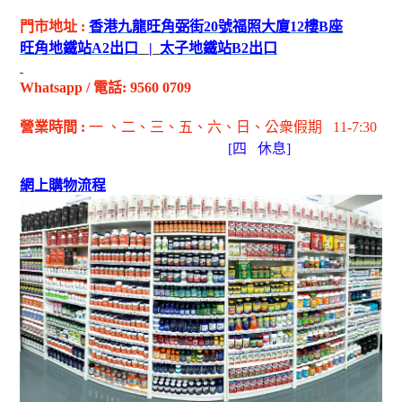
門市地址
:
香港九龍旺角弼街
20
號福照大廈
12
樓
B
座
旺角地鐵站
A2
出
口
|
太子地鐵站
B2
出
口
Whatsapp
/
電話
: 9560 0709
營業時間
:
一 、二、三、五
、六
、日
、公衆假期
11-7:30
[
四
休息]
網上購物流程