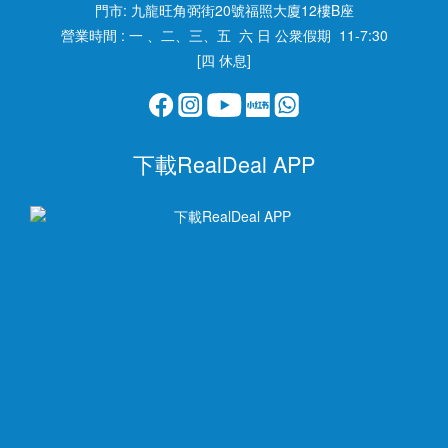
門市:
九龍旺角弼街20號福照大廈12樓B座
營業時間 : 一 、二、三、五 六 日 公衆假期 11-7:30
[四 休息]
下載RealDeal APP