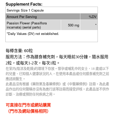
Supplement Facts:
Servings Size 1 Capsule
Amount Per Serving
%DV
Passion Flower (Passiflora
500 mg
*
incarnata) (aerial parts)
*Daily Values (DV) not established.
60
每樽含量
:
粒
服用方法：作為膳食補充劑，每天睡前
30
分鐘，隨水服用
2
粒，或每天
1-2
次，每次
1
粒。
在室内
(
陰涼及乾燥
)
的環境下存放。懷孕或哺乳中的女士、
18
歲或以下
的兒童、已知個人健康狀況的人，在使用本產品或任何膳食補充劑之前
應諮詢醫生。
此產品沒有根據《藥劑業及毒藥條例》或《中醫藥條例》註冊。為此產
品作出的任何聲稱亦沒有為進行該等註冊而接受評核。此產品並不供作
診斷、治療或預防任何疾病之用。
可直接在門市或網站購買
（門市及網站價格相同）