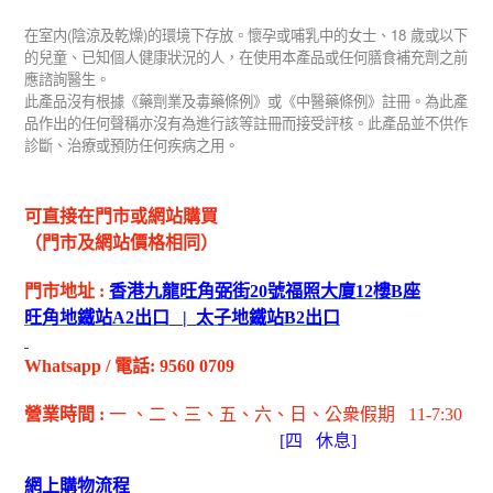
(
)
18
在室内
陰涼及乾燥
的環境下存放。懷孕或哺乳中的女士、
歲或以下
的兒童、已知個人健康狀況的人，在使用本產品或任何膳食補充劑之前
應諮詢醫生。
此產品沒有根據《藥劑業及毒藥條例》或《中醫藥條例》註冊。為此產
品作出的任何聲稱亦沒有為進行該等註冊而接受評核。此產品並不供作
診斷、治療或預防任何疾病之用。
可直接在門市或網站購買
（門市及網站價格相同）
門市地址
:
香港九龍旺角弼街
20
號福照大廈
12
樓
B
座
旺角地鐵站
A2
出
口
|
太子地鐵站
B2
出
口
Whatsapp
/
電話
: 9560 0709
營業時間
:
一 、二、三、五
、六
、日
、公衆假期
11-7:30
[
四
休息]
網上購物流程