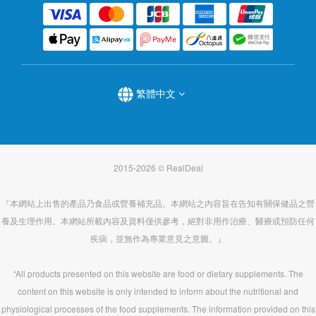
繁體中文
2015-2026 © RealDeal
『本網站上出售的產品乃食品或營養補充品。本網站之內容旨在告知有關保健品之營
養及生理作用。本網站所載內容及資料僅供參考，絕對非用作治療、醫療或預防任何
疾病，並無作為專業意見之意圖。』
“All products presented on this website are food or dietary supplements. The
content on this website is only intended to inform about the nutritional and
physiological processes of the food supplements. The information provided on this