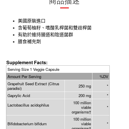
商品描述
美國原裝進口
含葡萄柚籽、嗜酸乳桿菌和雙歧桿菌
有助於維持腸道和陰道菌群
膳食補充劑
Supplement Facts:
Serving Size 1 Veggie Capsule
Amount Per Serving
%DV
Grapefruit Seed Extract (Citrus
250 mg
*
paradisi)
Gaprylic Acid
200 mg
*
100 million
Lactobacillus acidophilus
viable
*
organisms†
100 million
Bifidobacterium bifidum
viable
*
organisms†