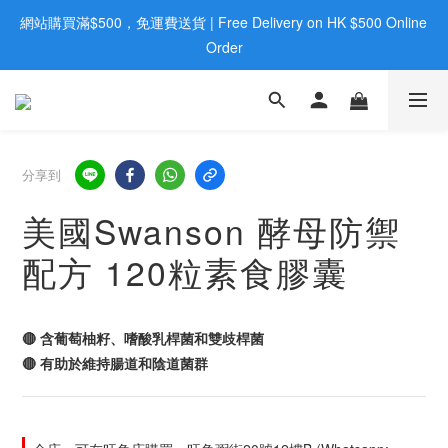
網站購買滿$500，免運費送貨 | Free Delivery on HK $500 Online 
歡迎親臨旺角店購買：旺角弼街20號12樓B  |  RealDeal 保健品 | 
WhatsApp 9560 0709
Order
歡迎親臨旺角店購買：旺角弼街20號12樓B  |  RealDeal 保健品 | 
WhatsApp 9560 0709
分享到
美國Swanson 酵母防禦
配方 120粒素食膠囊
🔴 含葡萄柚籽、嗜酸乳桿菌和雙歧桿菌
🔴 有助於維持腸道和陰道菌群