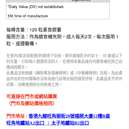
*Daily Value (DV) not established.
†At time of manufacture
120
每樽含量：
粒素食膠囊
2
1
服用方法：作為膳食補充劑，成人每天
次，每次服用
粒，或遵醫囑。
(
)
18
在室内
陰涼及乾燥
的環境下存放。懷孕或哺乳中的女士、
歲或以下
的兒童、已知個人健康狀況的人，在使用本產品或任何膳食補充劑之前
應諮詢醫生。
此產品沒有根據《藥劑業及毒藥條例》或《中醫藥條例》註冊。為此產
品作出的任何聲稱亦沒有為進行該等註冊而接受評核。此產品並不供作
診斷、治療或預防任何疾病之用。
可直接在門市或網站購買
（門市及網站價格相同）
門市地址
:
香港九龍旺角弼街
20
號福照大廈
12
樓
B
座
旺角地鐵站
A2
出
口
|
太子地鐵站
B2
出
口