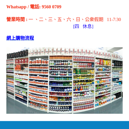
Whatsapp
/
電話
: 9560 0709
營業時間
:
一 、二、三、五
、六
、日
、公衆假期
11-7:30
[
四
休息]
網上購物流程