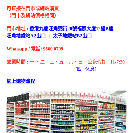
可直接在門市或網站購買
（門市及網站價格相同）
門市地址
:
香港九龍旺角弼街
20
號福照大廈
12
樓
B
座
旺角地鐵站
A2
出
口
|
太子地鐵站
B2
出
口
Whatsapp
/
電話
: 9560 0709
營業時間
:
一 、二、三、五
、六
、日
、公衆假期
11-7:30
[
四
休息]
網上購物流程