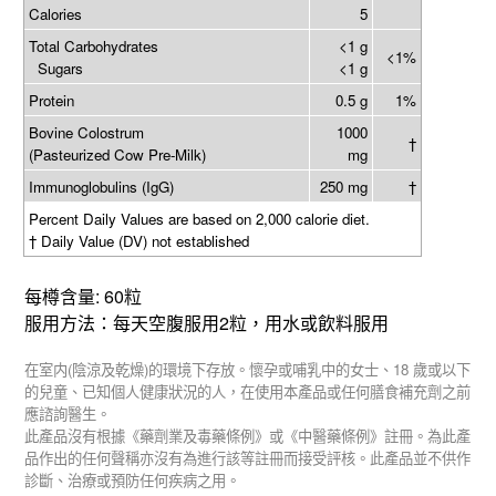
Calories
5
Total Carbohydrates
<1 g
<1%
Sugars
<1 g
Protein
0.5 g
1%
Bovine Colostrum
1000
†
(Pasteurized Cow Pre-Milk)
mg
Immunoglobulins (IgG)
250 mg
†
Percent Daily Values are based on 2,000 calorie diet.
† Daily Value (DV) not established
: 60
每樽含量
粒
2
服用方法：每天空腹服用
粒，用水或飲料服用
(
)
18
在室内
陰涼及乾燥
的環境下存放。懷孕或哺乳中的女士、
歲或以下
的兒童、已知個人健康狀況的人，在使用本產品或任何膳食補充劑之前
應諮詢醫生。
此產品沒有根據《藥劑業及毒藥條例》或《中醫藥條例》註冊。為此產
品作出的任何聲稱亦沒有為進行該等註冊而接受評核。此產品並不供作
診斷、治療或預防任何疾病之用。