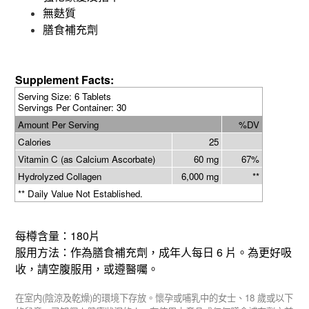
無麩質
膳食補充劑
Supplement Facts:
Serving Size: 6 Tablets
Servings Per Container: 30
Amount Per Serving
%DV
Calories
25
Vitamin C (as Calcium Ascorbate)
60 mg
67%
Hydrolyzed Collagen
6,000 mg
**
** Daily Value Not Established.
180
每樽含量：
片
6
服用方法：作為膳食補充劑，成年人每日
片。為更好吸
收，請空腹服用，或遵醫囑。
(
)
18
在室内
陰涼及乾燥
的環境下存放。懷孕或哺乳中的女士、
歲或以下