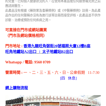
的兒童、已知個人健康狀況的人，在使用本產品或任何膳食補充劑之前
應諮詢醫生。
此產品沒有根據《藥劑業及毒藥條例》或《中醫藥條例》註冊。為此產
品作出的任何聲稱亦沒有為進行該等註冊而接受評核。此產品並不供作
診斷、治療或預防任何疾病之用。
可直接在門市或網站購買
（門市及網站價格相同）
門市地址
:
香港九龍旺角弼街
20
號福照大廈
12
樓
B
座
旺角地鐵站
A2
出
口
|
太子地鐵站
B2
出
口
Whatsapp
/
電話
: 9560 0709
營業時間
:
一 、二、三、五
、六
、日
、公衆假期
11-7:30
[
四
休息]
網上購物流程