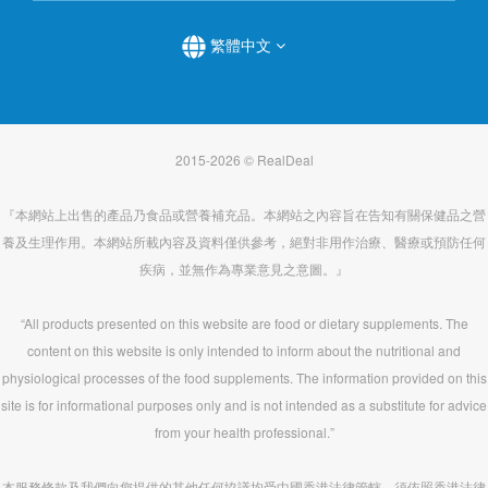
繁體中文
2015-2026 © RealDeal
『本網站上出售的產品乃食品或營養補充品。本網站之內容旨在告知有關保健品之營
養及生理作用。本網站所載內容及資料僅供參考，絕對非用作治療、醫療或預防任何
疾病，並無作為專業意見之意圖。』
“All products presented on this website are food or dietary supplements. The
content on this website is only intended to inform about the nutritional and
physiological processes of the food supplements. The information provided on this
site is for informational purposes only and is not intended as a substitute for advice
from your health professional.”
本服務條款及我們向您提供的其他任何協議均受中國香港法律管轄，須依照香港法律