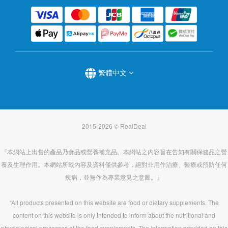
繁體中文
2015-2026 © RealDeal
『本網站上出售的產品乃食品或營養補充品。本網站之內容旨在告知有關保健品之營
養及生理作用。本網站所載內容及資料僅供參考，絕對非用作治療、醫療或預防任何
疾病，並無作為專業意見之意圖。』
“All products presented on this website are food or dietary supplements. The
content on this website is only intended to inform about the nutritional and
physiological processes of the food supplements. The information provided on this