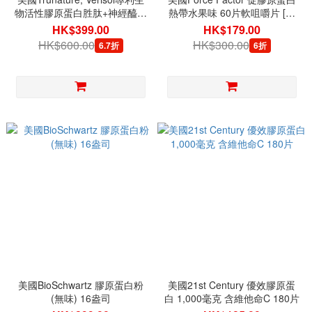
物活性膠原蛋白胜肽+神經醯胺
熱帶水果味 60片軟咀嚼片 [有
+生物素 200片
效日期 09/2026]
HK$399.00
HK$179.00
HK$600.00
HK$300.00
6.7折
6折
美國BioSchwartz 膠原蛋白粉
美國21st Century 優效膠原蛋
(無味) 16盎司
白 1,000毫克 含維他命C 180片