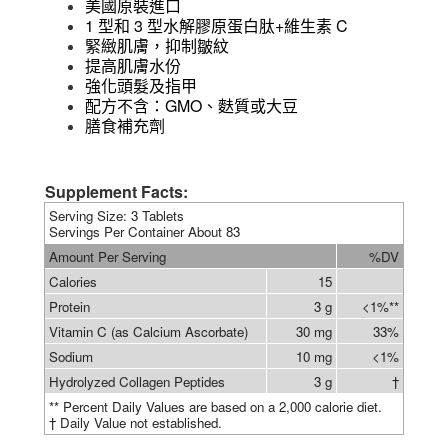
美國原裝進口
1
3
+
C
型和
型水解膠原蛋白肽
維生素
緊緻肌膚，抑制皺紋
提高肌膚水份
強化頭髮及指甲
GMO
配方不含：
、麩質或大豆
膳食補充劑
Supplement Facts:
Serving Size: 3 Tablets
Servings Per Container About 83
Amount Per Serving
%DV
Calories
15
Protein
3 g
<1%**
Vitamin C (as Calcium Ascorbate)
30 mg
33%
Sodium
10 mg
<1%
Hydrolyzed Collagen Peptides
3 g
†
** Percent Daily Values are based on a 2,000 calorie diet.
† Daily Value not established.