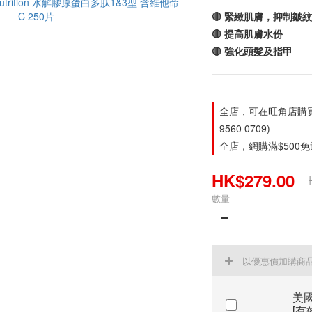
🔴 緊緻肌膚，抑制皺紋
🔴 提高肌膚水份
🔴 強化頭髮及指甲
全店，可在旺角店購買。旺
9560 0709)
全店，網購滿$500
HK$279.00
數量
以優惠價加購商
美國
[有