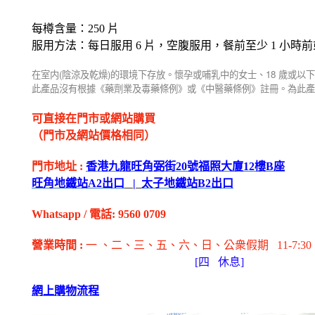
每樽含量：
250
片
服用方法：每日服用
6
片，空腹服用，餐前至少
1
小時前
(
)
18
在室内
陰涼及乾燥
的環境下存放。懷孕或哺乳中的女士、
歲或以下
此產品沒有根據《藥劑業及毒藥條例》或《中醫藥條例》註冊。為此產
可直接在門市或網站購買
（門市及網站價格相同）
門市地址
:
香港九龍旺角弼街
20
號福照大廈
12
樓
B
座
旺角地鐵站
A2
出
口
|
太子地鐵站
B2
出
口
Whatsapp
/
電話
: 9560 0709
營業時間
:
一 、二、三、五
、六
、日
、公衆假期
11-7:30
[
四
休息]
網上購物流程