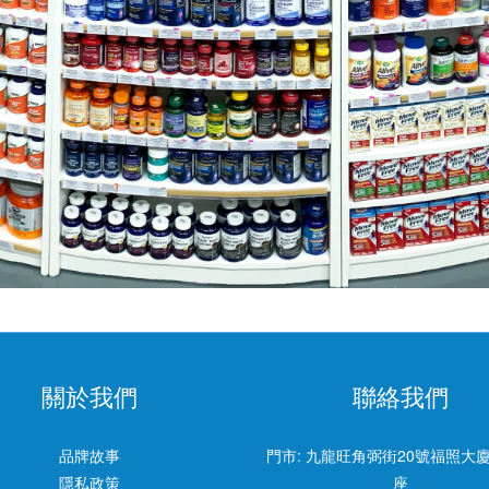
關於我們
聯絡我們
品牌故事
門市:
九龍旺角弼街20號福照大廈
隱私政策
座