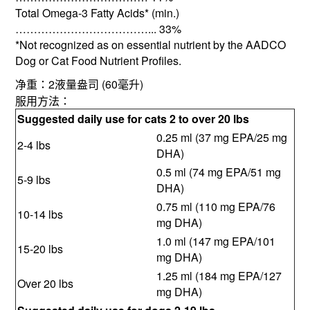
Total Omega-3 Fatty Acids* (min.)
………………………………... 33%
*Not recognized as on essential nutrient by the AADCO
Dog or Cat Food Nutrient Profiles.
2
(60
)
净重：
液量盎司
毫升
服用方法：
Suggested daily use for cats 2 to over 20 lbs
0.25 ml (37 mg EPA/25 mg
2-4 lbs
DHA)
0.5 ml (74 mg EPA/51 mg
5-9 lbs
DHA)
0.75 ml (110 mg EPA/76
10-14 lbs
mg DHA)
1.0 ml (147 mg EPA/101
15-20 lbs
mg DHA)
1.25 ml (184 mg EPA/127
Over 20 lbs
mg DHA)