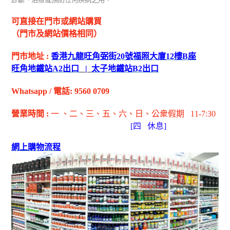
可直接在門市或網站購買
（門市及網站價格相同）
門市地址
:
香港九龍旺角弼街
20
號福照大廈
12
樓
B
座
旺角地鐵站
A2
出
口
|
太子地鐵站
B2
出
口
Whatsapp
/
電話
: 9560 0709
營業時間
:
一 、二、三、五
、六
、日
、公衆假期
11-7:30
[
四
休息]
網上購物流程