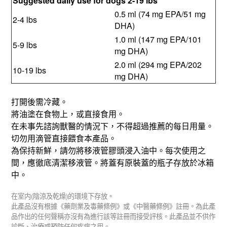
Suggested daily use for dogs 2-19 lbs
0.5 ml (74 mg EPA/51 mg
2-4 lbs
DHA)
1.0 ml (147 mg EPA/101
5-9 lbs
mg DHA)
2.0 ml (294 mg EPA/202
10-19 lbs
mg DHA)
打開後需冷藏。
將油塗在食物上，或直接食用。
在未事先諮詢獸醫的情況下，不得超過推薦的每日用量。
切勿用滴管直接餵食本產品。
為保持新鮮，請勿將移液管膠頭浸入油中。每次使用之
間，應徹底清潔移液管。將蓋有原裝蓋的瓶子存放於冰箱
中。
(
)
在室内
陰涼及乾燥
的環境下存放。
此產品沒有根據《藥劑業及毒藥條例》或《中醫藥條例》註冊。為此產
品作出的任何聲稱亦沒有為進行該等註冊而接受評核。此產品並不供作
診斷、治療或預防任何疾病之用。