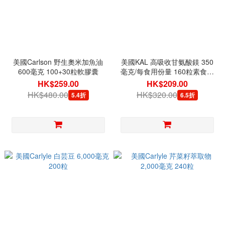
美國Carlson 野生奧米加魚油
美國KAL 高吸收甘氨酸鎂 350
600毫克 100+30粒軟膠囊
毫克/每食用份量 160粒素食膠
囊
HK$259.00
HK$209.00
HK$480.00
HK$320.00
5.4折
6.5折