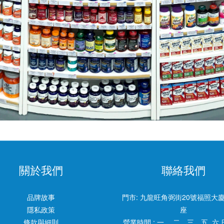
關於我們
聯絡我們
品牌故事
門市:
九龍旺角弼街20號福照大廈
隱私政策
座
條款與細則
營業時間 : 一 、二、三、五 六 