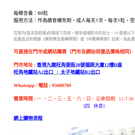
60
每樽含量：
粒
1
1
服用方法：作為膳食補充劑，成人每天
次，每次
粒，空
在室内
(
陰涼及乾燥
)
的環境下存放。懷孕或哺乳中的女士、
18
歲或以下
此產品沒有根據《藥劑業及毒藥條例》或《中醫藥條例》註冊。為此產
可直接在門市或網站購買（門市及網站保健品價格相同）
門市地址
:
香港九龍旺角弼街
20
號福照大廈
12
樓
B
座
旺角地鐵站
A2
出
口
|
太子地鐵站
B2
出
口
Whatsapp
/
電話
:
95600709
營業時間
:
一 、二、三、五
、六
、日
、公衆假期
11-7:30
[
四
休息]
網上購物流程