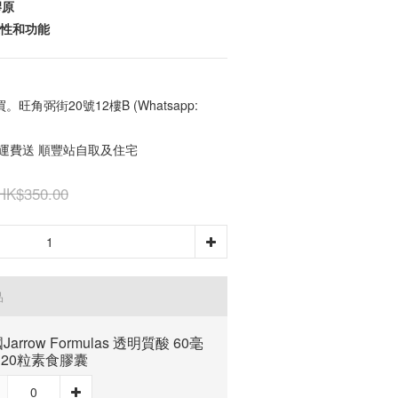
膠原
適性和功能
角弼街20號12樓B (Whatsapp:
免運費送 順豐站自取及住宅
HK$350.00
品
Jarrow Formulas 透明質酸 60毫
120粒素食膠囊