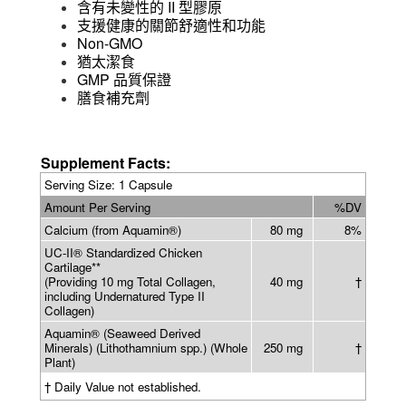
II
含有未變性的
型膠原
支援健康的關節舒適性和功能
N
on-GMO
猶太潔食
GMP
品質保證
膳食補充劑
Supplement Facts:
Serving Size: 1 Capsule
Amount Per Serving
%DV
Calcium (from Aquamin®)
80 mg
8%
UC-II® Standardized Chicken
Cartilage**
(Providing 10 mg Total Collagen,
40 mg
†
including Undernatured Type II
Collagen)
Aquamin® (Seaweed Derived
Minerals) (Lithothamnium spp.) (Whole
250 mg
†
Plant)
† Daily Value not established.