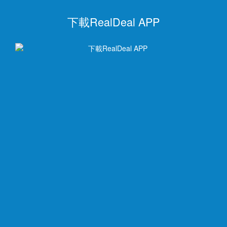
下載RealDeal APP