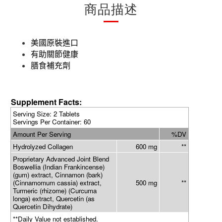
商品描述
美國原裝進口
有助關節健康
膳食補充劑
Supplement Facts:
Serving Size: 2 Tablets
Servings Per Container: 60
Amount Per Serving
%DV
Hydrolyzed Collagen
600 mg
**
Proprietary Advanced Joint Blend
Boswellia (Indian Frankincense)
(gum) extract, Cinnamon (bark)
(Cinnamomum cassia) extract,
500 mg
**
Turmeric (rhizome) (Curcuma
longa) extract, Quercetin (as
Quercetin Dihydrate)
**Daily Value not established.