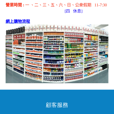
營業時間
:
一 、二、三、五
、六
、日
、公衆假期
11-7:30
[
四
休息]
網上購物流程
顧客服務