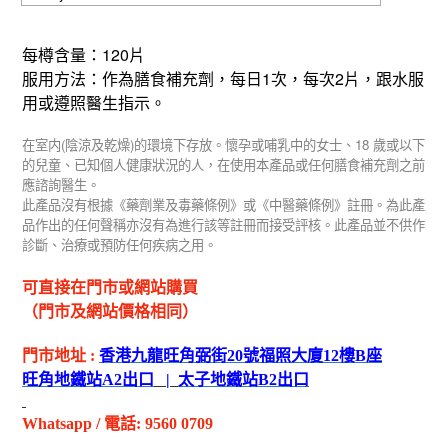
120
每樽含量：
片
1
2
服用方法：作為膳食補充劑，每日
次，每次
片，跟水服
用或遵照醫生指示。
(
)
18
在室内
陰涼及乾燥
的環境下存放。懷孕或哺乳中的女士、
歲或以下
的兒童、已知個人健康狀況的人，在使用本產品或任何膳食補充劑之前
應諮詢醫生。
此產品沒有根據《藥劑業及毒藥條例》或《中醫藥條例》註冊。為此產
品作出的任何聲稱亦沒有為進行該等註冊而接受評核。此產品並不供作
診斷、治療或預防任何疾病之用。
可直接在門市或網站購買
（門市及網站價格相同）
門市地址
:
香港九龍旺角弼街
20
號福照大廈
12
樓
B
座
旺角地鐵站
A2
出
口
|
太子地鐵站
B2
出
口
Whatsapp
/
電話
: 9560 0709