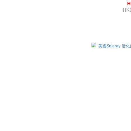
H
HK$