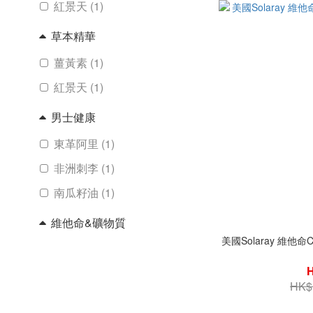
紅景天 (1)
草本精華
薑黃素 (1)
紅景天 (1)
男士健康
東革阿里 (1)
非洲刺李 (1)
南瓜籽油 (1)
維他命&礦物質
美國Solaray 維他命
鋅 (2)
海帶 (1)
HK$
鎂 (1)