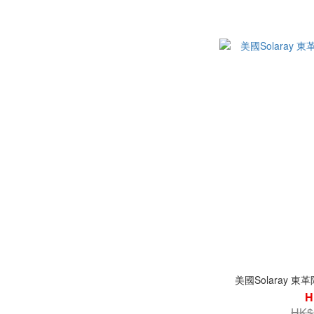
促進睡眠
熱情果 (1)
美國Solaray 東
H
HK$