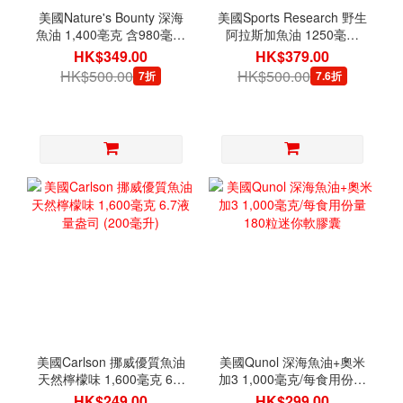
美國Nature's Bounty 深海
美國Sports Research 野生
魚油 1,400亳克 含980毫克
阿拉斯加魚油 1250毫克
奧米加-3, 130粒軟膠囊
90粒軟膠囊
HK$349.00
HK$379.00
HK$500.00
HK$500.00
7折
7.6折
美國Carlson 挪威優質魚油
美國Qunol 深海魚油+奧米
天然檸檬味 1,600毫克 6.7
加3 1,000毫克/每食用份量
液量盎司 (200毫升)
180粒迷你軟膠囊
HK$249.00
HK$299.00