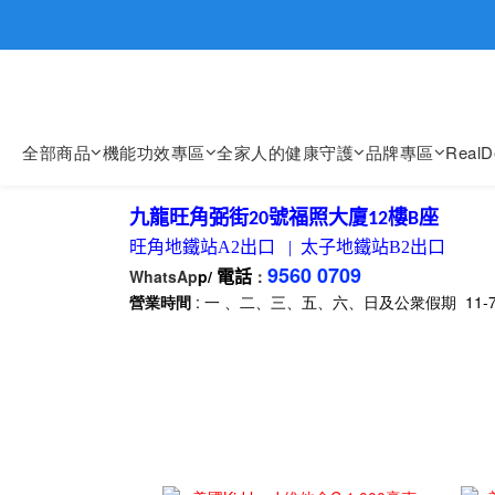
歡迎親臨
歡迎親臨
全部商品
機能功效專區
全家人的健康守護
品牌專區
Real
九龍旺角弼街
號福照大廈
樓
座
20
12
B
旺角地鐵站
A2
出口
|
太子地鐵站
B2
出口
9560 0709
WhatsAp
p/
：
電話
營業時間
: 一 、二、三、五、六、日及公衆假期 11-7