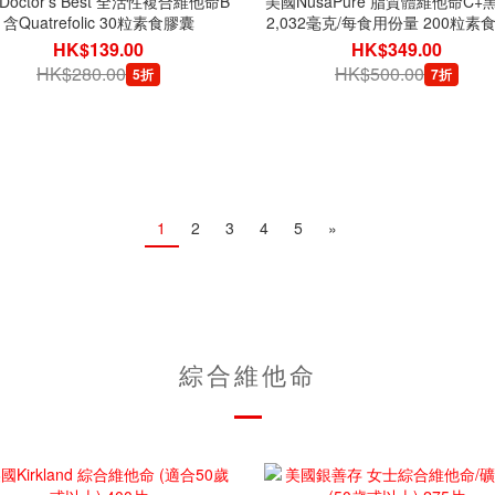
octor's Best 全活性複合維他命B
美國NusaPure 脂質體維他命C+
含Quatrefolic 30粒素食膠囊
2,032毫克/每食用份量 200粒素
HK$139.00
HK$349.00
HK$280.00
HK$500.00
5折
7折
1
2
3
4
5
»
綜合維他命