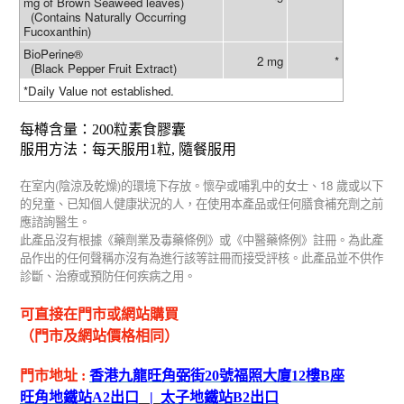
mg of Brown Seaweed leaves)
(Contains Naturally Occurring
Fucoxanthin)
BioPerine®
2 mg
*
(Black Pepper Fruit Extract)
*Daily Value not established.
每樽含量：
200
粒
素食膠囊
服用方法：每天服用
1
粒
,
隨餐服用
(
)
18
在室内
陰涼及乾燥
的環境下存放。懷孕或哺乳中的女士、
歲或以下
的兒童、已知個人健康狀況的人，在使用本產品或任何膳食補充劑之前
應諮詢醫生。
此產品沒有根據《藥劑業及毒藥條例》或《中醫藥條例》註冊。為此產
品作出的任何聲稱亦沒有為進行該等註冊而接受評核。此產品並不供作
診斷、治療或預防任何疾病之用。
可直接在門市或網站購買
（門市及網站價格相同）
門市地址
:
香港九龍旺角弼街
20
號福照大廈
12
樓
B
座
旺角地鐵站
A2
出
口
|
太子地鐵站
B2
出
口