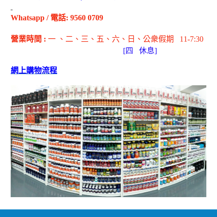
Whatsapp
/
電話
: 9560 0709
營業時間
:
一 、二、三、五
、六
、日
、公衆假期
11-7:30
[
四
休息]
網上購物流程