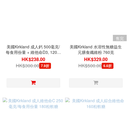
售完
美國Kirkland 成人鈣 500毫克/
美國Kirkland 水溶性無糖益生
每食用份量 + 維他命D3, 120粒
元膳食纖維粉 760克
軟糖
HK$238.00
HK$329.00
HK$300.00
HK$500.00
7.9折
6.6折