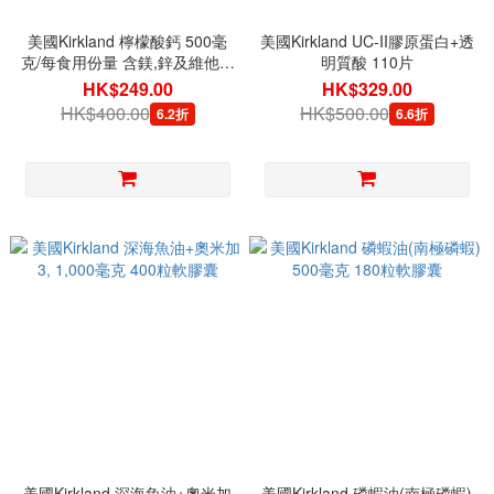
美國Kirkland 檸檬酸鈣 500毫
美國Kirkland UC-II膠原蛋白+透
克/每食用份量 含鎂,鋅及維他命
明質酸 110片
D3, 500片
HK$249.00
HK$329.00
HK$400.00
HK$500.00
6.2折
6.6折
美國Kirkland 深海魚油+奧米加
美國Kirkland 磷蝦油(南極磷蝦)