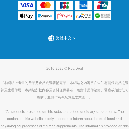
繁體中文
2015-2026 © RealDeal
『本網站上出售的產品乃食品或營養補充品。本網站之內容旨在告知有關保健品之營
養及生理作用。本網站所載內容及資料僅供參考，絕對非用作治療、醫療或預防任何
疾病，並無作為專業意見之意圖。』
“All products presented on this website are food or dietary supplements. The
content on this website is only intended to inform about the nutritional and
physiological processes of the food supplements. The information provided on this