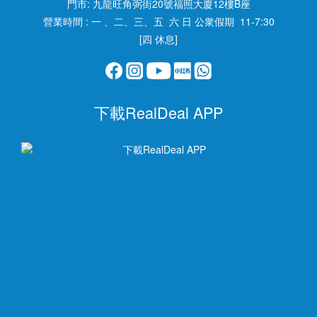
門市:
九龍旺角弼街20號福照大廈12樓B座
營業時間 : 一 、二、三、五 六 日 公衆假期 11-7:30
[四 休息]
下載RealDeal APP