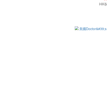
HK$
左旋肉鹼 (1)
其他
鐵 (1)
MSM (3)
褐藻糖膠 (1)