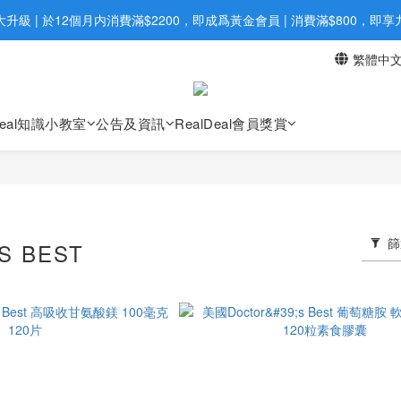
旺角店購買：旺角弼街20號12樓B  |  RealDeal 保健品 | WhatsApp 9560
升級 | 於12個月内消費滿$2200，即成爲黃金會員 | 消費滿$800，即
繁體中
網站購買滿$500，免運費送貨 | Free Delivery on HK $500 Online Order
旺角店購買：旺角弼街20號12樓B  |  RealDeal 保健品 | WhatsApp 9560
Deal知識小教室
公告及資訊
RealDeal會員獎賞
篩
S BEST