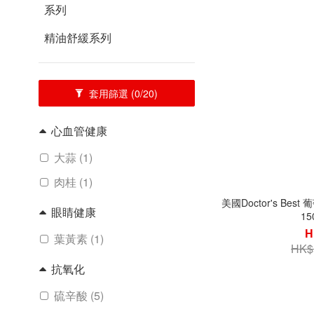
系列
精油舒緩系列
套用篩選
(0/20)
心血管健康
大蒜 (1)
肉桂 (1)
美國Doctor's Be
眼睛健康
1
H
葉黃素 (1)
HK$
抗氧化
硫辛酸 (5)