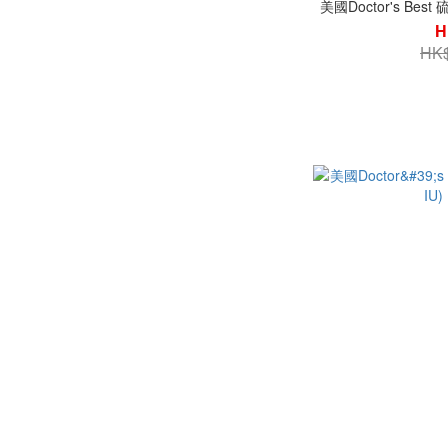
美國Doctor's Be
H
HK$