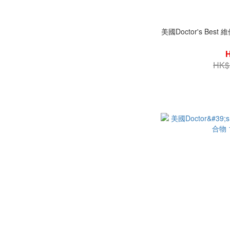
美國Doctor's Best 維
HK$