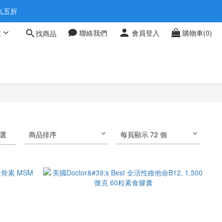
 0709
享九五折
文
聯絡我們
會員登入
購物車(0)
找商品
 0709
選
商品排序
每頁顯示 72 個