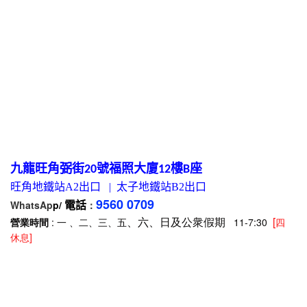
九龍旺角弼街
號福照大廈
樓
座
20
12
B
旺角地鐵站
A2
出口
|
太子地鐵站
B2
出口
9560 0709
WhatsAp
p/
：
電話
、六、日及公衆假期
[
營業時間
: 一 、二、三、五
11-7:30
四
休息]