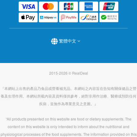
繁體中文
2015-2026 © RealDeal
『本網站上出售的產品乃食品或營養補充品。本網站之內容旨在告知有關保健品之營
養及生理作用。本網站所載內容及資料僅供參考，絕對非用作治療、醫療或預防任何
疾病，並無作為專業意見之意圖。』
“All products presented on this website are food or dietary supplements. The
content on this website is only intended to inform about the nutritional and
physiological processes of the food supplements. The information provided on this