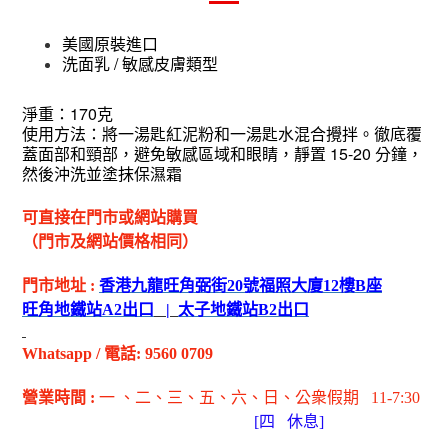
美國原裝進口
/
洗面乳
敏感皮膚類型
170
淨重：
克
使用方法：將一湯匙紅泥粉和一
湯
匙水混合攪拌。徹底覆
15-20
蓋面部和頸部，避免敏感區域和眼睛，靜置
分鐘，
然後沖洗並塗抹保濕霜
可直接在門市或網站購買
（門市及網站價格相同）
門市地址
:
香港九龍旺角弼街
20
號福照大廈
12
樓
B
座
旺角地鐵站
A2
出
口
|
太子地鐵站
B2
出
口
Whatsapp
/
電話
: 9560 0709
營業時間
:
一 、二、三、五
、六
、日
、公衆假期
11-7:30
[
四
休息]